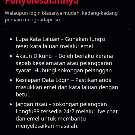
Penyelesaiannya
Walaupun login biasanya mudah, kadang-kadang
pemain menghadapi isu:
Lupa Kata Laluan – Gunakan fungsi
reset kata laluan melalui emel.
Akaun Dikunci – Boleh berlaku kerana
sebab keselamatan atau pelanggaran
syarat. Hubungi sokongan pelanggan.
Kesilapan Data Login – Pastikan anda
masukkan emel dan kata laluan dengan
betul.
Jangan risau – sokongan pelanggan
Longfu88 tersedia 24/7 melalui live chat
dan emel untuk membantu
menyelesaikan masalah.