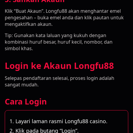
Klik “Buat Akaun”. Longfu88 akan menghantar emel
pengesahan – buka emel anda dan klik pautan untuk
mengaktifkan akaun.
Tip: Gunakan kata laluan yang kukuh dengan
kombinasi huruf besar, huruf kecil, nombor, dan
simbol khas.
Login ke Akaun Longfu88
Selepas pendaftaran selesai, proses login adalah
sangat mudah.
Cara Login
Layari laman rasmi Longfu88 casino.
Klik pada butang “Login”.