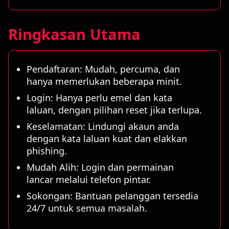
Ringkasan Utama
Pendaftaran: Mudah, percuma, dan
hanya memerlukan beberapa minit.
Login: Hanya perlu emel dan kata
laluan, dengan pilihan reset jika terlupa.
Keselamatan: Lindungi akaun anda
dengan kata laluan kuat dan elakkan
phishing.
Mudah Alih: Login dan permainan
lancar melalui telefon pintar.
Sokongan: Bantuan pelanggan tersedia
24/7 untuk semua masalah.