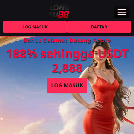
LOG MASUK
DAFTAR
Bonus Selamat Datang Kripto
188% sehingga USDT
2,888
LOG MASUK