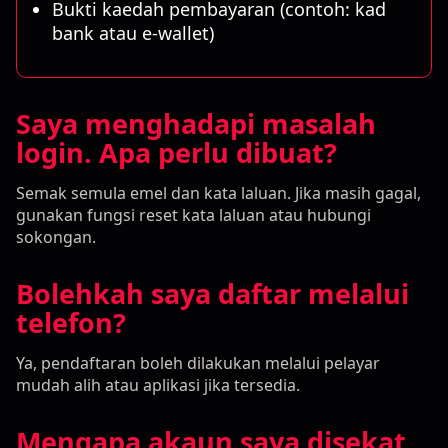
Bukti kaedah pembayaran (contoh: kad
bank atau e-wallet)
Saya menghadapi masalah
login. Apa perlu dibuat?
Semak semula emel dan kata laluan. Jika masih gagal,
gunakan fungsi reset kata laluan atau hubungi
sokongan.
Bolehkah saya daftar melalui
telefon?
Ya, pendaftaran boleh dilakukan melalui pelayar
mudah alih atau aplikasi jika tersedia.
Mengapa akaun saya disekat